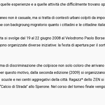
, a quelle esperienze e a quelle attività che difficilmente trovano s
aneo non è casuale, ma si tratta di contesti urbani colpiti da impo
 con backgroung migratorio quanto i cittadini e le cittadine italia
ta si svolge dal 19 al 22 giugno 2008 al Velodromo Paolo Borsell
gono organizzate diverse iniziative: la festa di apertura per il sor
ma di discriminazione che colpisce non solo coloro che arrivano
o per questo motivo, dalla seconda edizione (2009) si organizzano 
n le scuole e nei centri aggregativi della città. Ragazz* dello ZEN 
Calcio di Strada” allo Sperone. Nel corso del torneo finale vengono