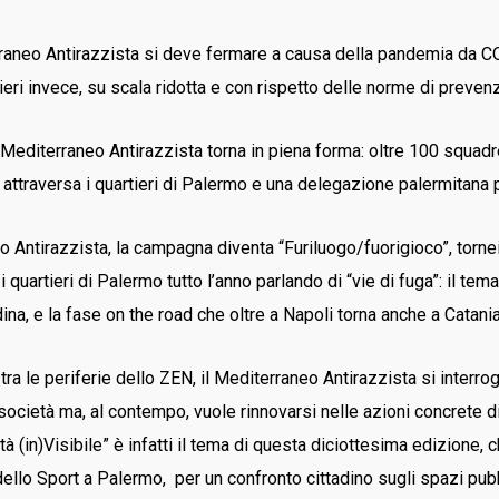
raneo Antirazzista si deve fermare a causa della pandemia da CO
ieri invece, su scala ridotta e con rispetto delle norme di preve
Mediterraneo Antirazzista torna in piena forma: oltre 100 squadre
attraversa i quartieri di Palermo e una delegazione palermitana 
ntirazzista, la campagna diventa “Furiluogo/fuorigioco”, tornei spo
quartieri di Palermo tutto l’anno parlando di “vie di fuga”: il tema
na, e la fase on the road che oltre a Napoli torna anche a Catani
 tra le periferie dello ZEN, il Mediterraneo Antirazzista si interro
ocietà ma, al contempo, vuole rinnovarsi nelle azioni concrete di
Città (in)Visibile” è infatti il tema di questa diciottesima edizione, c
lo Sport a Palermo, per un confronto cittadino sugli spazi pubblic