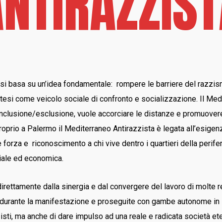
NTIRAZZIS
 si basa su un’idea fondamentale:
rompere le barriere del razzis
intesi come veicolo sociale di confronto e socializzazione. Il Me
clusione/esclusione, vuole accorciare le distanze e promuovere re
roprio a Palermo il Mediterraneo Antirazzista è legata all’esigenza
rza e riconoscimento a chi vive dentro i quartieri della periferi
iale ed economica.
irettamente dalla sinergia e dal convergere del lavoro di molte rea
 durante la manifestazione e proseguite con gambe autonome in s
zisti, ma anche di dare impulso ad una reale e radicata società et