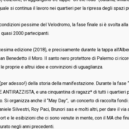
le si continua il lavoro nei quartieri per la ripresa degli spazi pu
condizioni pessime del Velodromo, la fase finale si è svolta alla
 quasi 2000 partecipanti.
cesima edizione (2018), e precisamente durante la tappa all’Alber
a San Benedetto il Moro. Il santo nero protettore di Palermo ci ric
le proprie e altrui idee e convinzioni di uguaglianza.
per adesso!) della storia della manifestazione. Durante la fase “
ANTIRAZZISTA, e una cinquantina di ragazz* di tutti i quartieri p
o. Si organizza anche il “May Day”, un concerto di raccolta fond
ele Silvestri, Roy Paci, Brunori sas e molti altri, per dare il via 
 sport e le esibizioni che ci sono venute in mente, con il MA che f
turato negli anni precedenti.