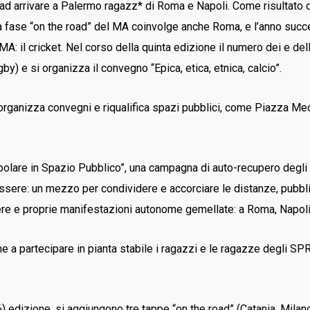
d arrivare a Palermo ragazz* di Roma e Napoli. Come risultato di
 la fase “on the road” del MA coinvolge anche Roma, e l’anno suc
 MA: il cricket. Nel corso della quinta edizione il numero dei e de
by) e si organizza il convegno “Epica, etica, etnica, calcio”.
à, organizza convegni e riqualifica spazi pubblici, come Piazza Med
lare in Spazio Pubblico”, una campagna di auto-recupero degli spa
sere: un mezzo per condividere e accorciare le distanze, pubblico,
ere e proprie manifestazioni autonome gemellate: a Roma, Napol
a partecipare in pianta stabile i ragazzi e le ragazze degli SPRA
6) edizione, si aggiungono tre tappe “on the road” (Catania, Mil