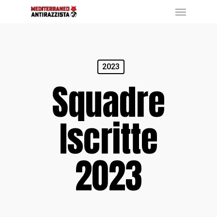
Menu
Skip
to
main
content
2023
Squadre
Iscritte
2023