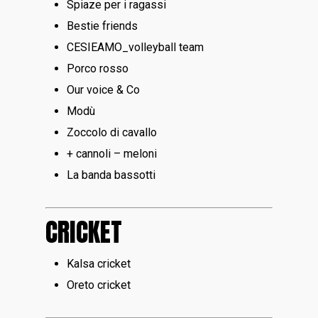
Spiaze per i ragassi
Bestie friends
CESIEAMO_volleyball team
Porco rosso
Our voice & Co
Modù
Zoccolo di cavallo
+ cannoli – meloni
La banda bassotti
CRICKET
Kalsa cricket
Oreto cricket